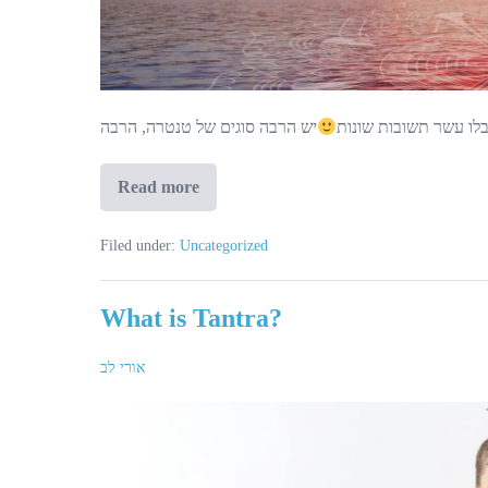
לו עשר תשובות שונות
Read more
Tantra
as
a
Way
Filed under:
Uncategorized
of
Life
What is Tantra?
אורי לב
What
is
Tantra?