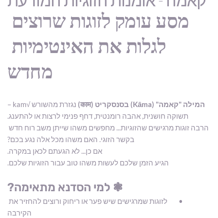
מסע עומק לזוגות שרוצים 
לגלות את האינטימיות 
מחדש
המילה "קאמה" (Kāma) בסנסקריט (काम) 
נגזרת מהשורש √kam –
תשוקה חושנית, אהבה רומנטית, דחף פנימי לרצות או להתענג.
הרבה זוגות מרגישים שהזוגיות... מחפשים משהו שייתן משב רוח חדש 
בקשר הזוגי. האם משהו מכל אלה נגע בכם?
אם כן... לא הגעתם לכאן במקרה.
הגיע הזמן שלכם לעשות משהו טוב עבור הזוגיות שלכם.
❃ למי הסדנא מתאימה?
לזוגות שמרגישים שיש פער או ריחוק ורוצים להחזיר את 
הקירבה