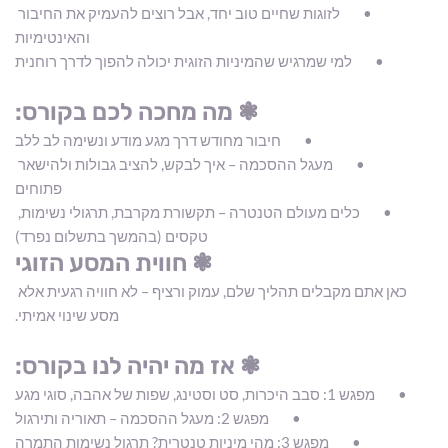
לזוגות שחיים טוב יחד, אבל רוצים להעמיק את החיבור 
והאינטימיות
למי שמרגיש שהמיניות הזוגית יכולה להפוך לדרך רוחנית
❃ מה מחכה לכם בקורס:
חיבור מחודש דרך מגע מודע ונשימה לב ללב
מעגל ההסכמה – איך לבקש, להציב גבולות ולהישאר 
פתוחים
כלים מעולם הטנטרה – תקשורת מקרבת, תרגולי נשימות, 
טקסים (בהמשך בתשלום נפרד)
❃ חווית המסע הזוגי
כאן אתם מקבלים תהליך שלם, עמוק ורציף – לא חוויה רגעית אלא 
מסע שינוי אמיתי.
❃ אז מה יהיה לנו בקורס:
מפגש 1: סבב היכרות, סט וסטינג, שפות של אהבה, סוגי מגע
מפגש 2: מעגל ההסכמה – תאוריה ותירגול
מפגש 3: מהי מיניות טנטרית? תרגול נשימות התמרה