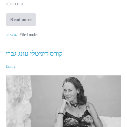
פרדס חנה
Read more
סדנת
טנטרה
נשית
Filed under:
סדנאות
קורס דיגיטלי עונג גברי
Emily
קורס
דיגיטלי
עונג
גברי