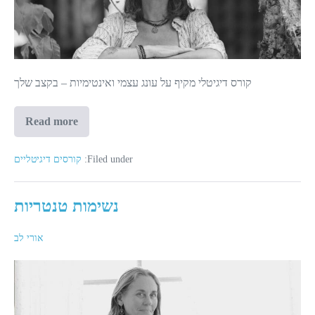
נשים
קורס דיגיטלי מקיף על עונג עצמי ואינטימיות – בקצב שלך
Read more
עכשיו
תורי-
סודות
הטנטרה
Filed under:
קורסים דיגיטליים
לעונג
נשים
נשימות טנטריות
אורי לב
נשימות
טנטריות