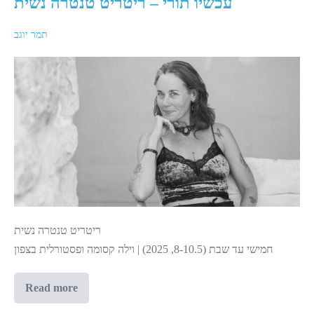
עכשיו תורי – ריטריט טנטרה נשית
תמר יוגב
עכשיו
תורי
–
ריטריט
טנטרה
נשית
ריטריט טנטרה נשית
חמישי עד שבת (8-10.5, 2025) | וילה קסומה ופסטורלית בצפון
Read more
עכשיו
תורי