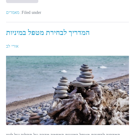
בין
טנטרה,
חופש,
Filed under:
מאמרים
מיניות
וא-מונוגמיה
המדריך לבחירת מטפל במיניות
אורי לב
המדריך
לבחירת
מטפל
במיניות