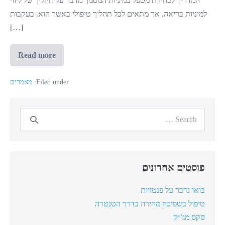
המדריך לבחירת מטפל במיניות המסמך מדבר על תהליך של ליווי
למיניות בריאה, אך מתאים לכל תהליך טיפולי באשר הוא. בעקבות
[…]
Read more
המדריך
לבחירת
מטפל
במיניות
Filed under:
מאמרים
Search
for:
פוסטים אחרונים
בואו נדבר על פנטזיות
טיפול בשפיכה מהירה בדרך הטנטרה
סקס מג’יק