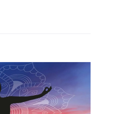
טנטרה
כדרך
חיים