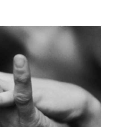
נגיעות-
סדנת
טנטרה
לזוגות