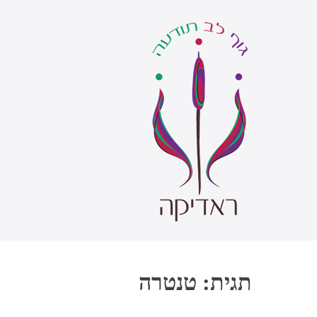
Ski
t
conten
תגית:
טנטרה