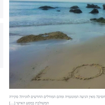
ים? מאין הגיעה המונוגמיה ומהם המודלים החדשים לזוגיות? סקירה
המשולבת במסע האישי […]